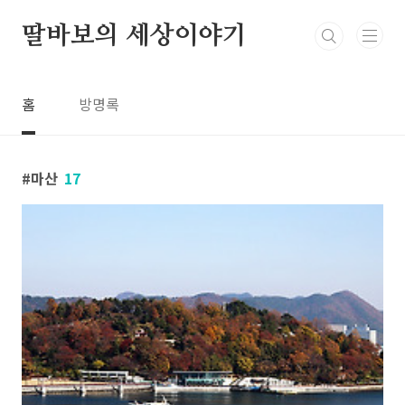
본문 바로가기
딸바보의 세상이야기
홈
방명록
마산
17