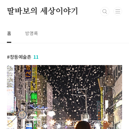
본문 바로가기
딸바보의 세상이야기
홈
방명록
창동예술촌
11