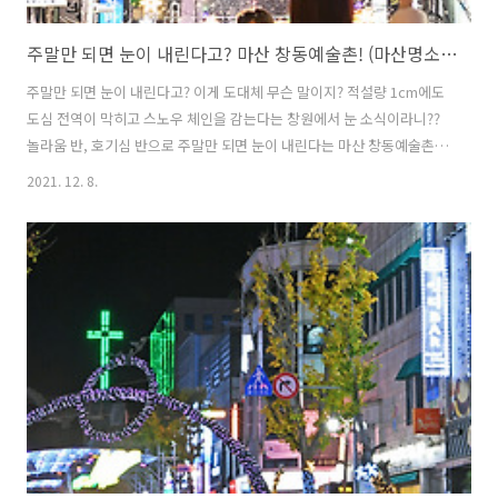
주말만 되면 눈이 내린다고? 마산 창동예술촌! (마산명소/창원명소)
주말만 되면 눈이 내린다고? 이게 도대체 무슨 말이지? 적설량 1cm에도
도심 전역이 막히고 스노우 체인을 감는다는 창원에서 눈 소식이라니??
놀라움 반, 호기심 반으로 주말만 되면 눈이 내린다는 마산 창동예술촌을
찾았습니다. 눈 소식 탓인지 공영 주차장은 물론 유료주차장도 만석입니
2021. 12. 8.
다. 겨우 주차를 하긴 했지만, 이마저도 놀랍습니다. ㅎㅎ 창동예술촌으
로 이어지는 ‘상상길’에 들어서니 제법 많은 사람들의 모습이 보입니다.
발걸음 급한 이유입니다. ㅎㅎ ▼ 상상길에 들어서며... 저 너머에 무슨
일이 있을까? ㅎㅎ 부림시장과 시민극장으로 이어지는 창동사거리에 도
착해보니 사람들이 많아 깜놀했습니다. 그 틈에서 달고나를 판매하는 노
점을 만났습니다. '오징어게임' 때문에 눈치보지 않고 바로 득템했습니
다. 뽑기 결..