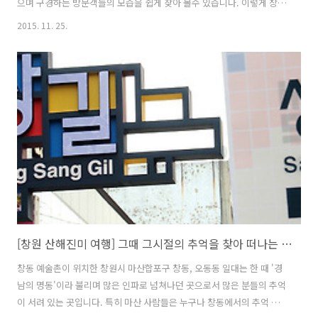
으며 구경하는 방문객들의 모습을 쉽게 찾아 볼수 있습니다. 이렇게 창동
예술촌 구석 구석을 찾아 즐기다 보면 어느새 허기가 집니다. '금강산도
2015. 11. 25.
식후경'이라고 여행을 하면서 먹거리가 빠지면 곤란할텐데요, 창동예술
촌에도 다양한 즐길 거리 만큼이나 맛있는 맛집들이 많이 있습니다. 그런
데 창동예술촌의 맛집 중에는 '맛있다'라는 표현만으로는 부족한 곳이 많
습니다. 왜냐구요? 창동예술촌의 맛집들은 맛있는 음식 맛 뿐만 아니라
하나같이 오랜 추억들이 담겨져 있기 때문인데요, 골라먹는 재미에 추억
까지 깃든 창동예술촌 맛집들의 맛대맛 열전(熱戰)을 소개해 봅니다. 1.
국민대표 간식 '..
[창원 산해진미 여행] 그때 그시절의 추억을 찾아 떠나는 창동예술촌 여행!
창동 예술촌이 위치한 창원시 마산합포구 창동, 오동동 일대는 한 때 '경
남의 명동'이라 불리며 많은 인파로 넘쳐나던 곳으로서 많은 분들의 추억
이 서려 있는 곳입니다. 특히 마산 사람들은 누구나 창동에서의 추억 한