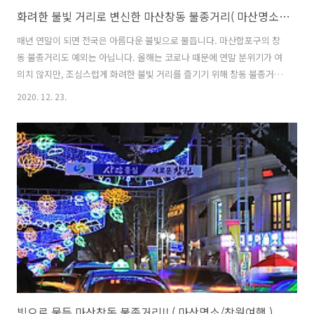
화려한 불빛 거리로 변신한 마산창동 불종거리( 마산명소/ 마산 빛거리 )
매년 연말이 되면 전국은 아름다운 불빛으로 물듭니다. 마산합포구의 창
동 불종거리도 예외는 아닙니다. 올해는 코로나 때문에 연말 분위기가 여
의치 않지만, 조심스럽게 화려한 불빛 거리를 즐기기 위해 창동 불종거리
를 살포시 다녀왔습니다. 가장 먼저 찾은 곳은 창동 사거리 입니다. 한때
2020. 12. 23.
는 사람들로 밀려다녔던 곳인데... 그래도 예전보다 많이 화려해 진 것 같
네요~. 마침 창동 눈꽃 축제를 기획한 것 같은데, 즐길 수 는 없을 것 같습
니다. 천천히 거리를 거닐어 보며 옛날 생각에 잠시 빠져 봅니다^^ ▼ 창
동사거리 → 학문당 방향 모습 ▼ 창동사거리 → 옛 남성동파출소 방향
모습 창동사거리를 잠시 둘러본 후 상상길을 거닐었습니다. 상상길은 창
동사거리에서 코아양과 방향의 길입니다. 23,000여명의 외국인 이름을
..
빛으로 물든 마산창동 불종거리!! ( 마산명소/창원여행 )