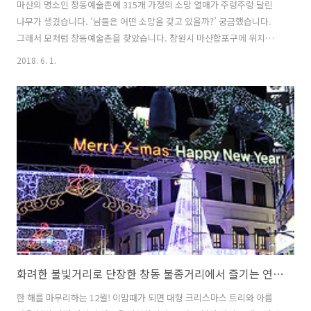
마산의 명소인 창동예술촌에 315개 가정의 소망 열매가 주렁주렁 달린
나무가 생겼습니다. ‘남들은 어떤 소망을 갖고 있을까?’ 궁금했습니다.
그래서 모처럼 창동예술촌을 찾았습니다. 창원시 마산합포구에 위치한
창동 예술촌은 예술을 통한 도시재생으로 유명한 곳입니다. 가족나들이
2018. 6. 1.
장소로도 제격이죠. 창동예술촌 입구의 ‘상상길’입니다. 낮 시간대 임에
도 불구하고, 오가는 이들이 제법 많습니다. 창동예술촌이 조성된 이후
찾는 이들이 확실히 많이 늘었습니다. 먼저 문신 미술골목을 둘러보기로
했습니다. 북마산 방향에서 내려오면 첫 번째 골목입니다. 315가족나무
는 문신미술골목 위쪽에 있습니다. ▼ 다양한 모습의 문신미술 골목 문신
미술 골목 입구에는 ‘315 희망나무’가 있습니다. 지난해 설치했죠. 실제
로 살아있는 나..
화려한 불빛거리로 단장한 창동 불종거리에서 즐기는 연말분위기^^ (창원명소/마산명소)
한 해를 마무리하는 12월! 이맘때가 되면 대형 크리스마스 트리와 아름