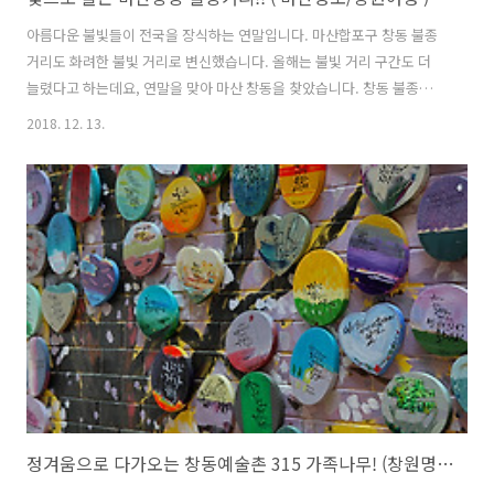
아름다운 불빛들이 전국을 장식하는 연말입니다. 마산합포구 창동 불종
거리도 화려한 불빛 거리로 변신했습니다. 올해는 불빛 거리 구간도 더
늘렸다고 하는데요, 연말을 맞아 마산 창동을 찾았습니다. 창동 불종거리
는 마산어시장에서 육호광장에 이르는 구간입니다. 지금은 주변 상권이
2018. 12. 13.
쇠퇴하여 찾는 이들이 많이 줄었지만, 창동예술촌이 만들어진 이후 다시
발걸음이 늘고 있는 마산을 대표하는 거리입니다. 주말에는 창동을 찾는
인파 때문에 주차에 곤란을 겪습니다. 때문에 공영주차장이나 인근 유료
주차장을 이용할 수 밖에 없는데요, 저는 유료 주차장에 주차한 후 불빛
거리를 찾았습니다. ▼ 육호광장 ⇒ 불종 방향의 모습! 길 양쪽으로 차량
들이 많이 주차되어 있네요.. ▼ 불종 ⇒ 육호광장 방향의 모습 마산 코아
양과 제과점 앞..
정겨움으로 다가오는 창동예술촌 315 가족나무! (창원명소/마산명소)