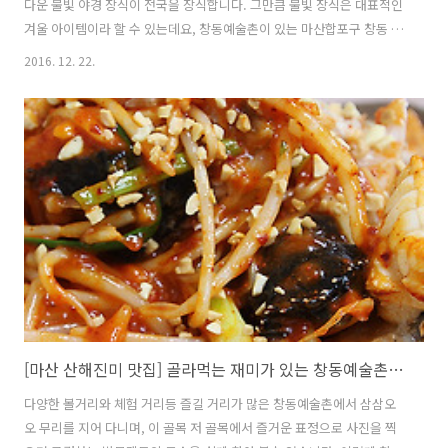
다운 불빛 야경 장식이 전국을 장식합니다. 그만큼 불빛 장식은 대표적인
겨울 아이템이라 할 수 있는데요, 창동예술촌이 있는 마산합포구 창동 불
종거리에도 화려한 불빛 거리를 조성했다는 소식에 한 달음에 다녀 왔습
2016. 12. 22.
니다 마산어시장에서 육호광장에 이르는 창동 불종거리는 오랫동안 마
산을 대표해오는 거리입니다. 비록 지금은 주변 상권이 쇠퇴하여 예전에
비해 찾는 이들이 많이 줄었지만, 창동 예술촌이 들어선 이후 사람들의
발걸음이 점차 늘어나고 있습니다. 주말에는 창동을 찾는 사람들 때문에
주차에 곤란을 겪는 경우가 많기 때문에 공영주차장이나 인근 유료주차
장을 이용하는 것이 좋습니다. 그래서 저는 조금 떨어진 육호광장 주변에
차량을 주차한 후 불종..
[마산 산해진미 맛집] 골라먹는 재미가 있는 창동예술촌의 맛집 열전!
다양한 볼거리와 체험 거리등 즐길 거리가 많은 창동예술촌에서 삼삼오
오 무리를 지어 다니며, 이 골목 저 골목에서 즐거운 표정으로 사진을 찍