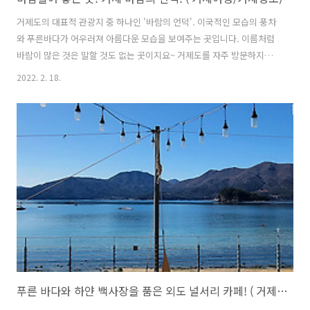
거제도의 대표적 관광지 중 하나인 '바람의 언덕'. 이국적인 모습의 풍차
와 푸른바다가 어우러져 아름다운 모습을 보여주는 곳입니다. 이름처럼
바람이 많은 것은 말할 것도 없는 곳이지요~ 거제도를 자주 방문하지만,
늘 방문객이 많고 혼잡한 탓에 먼 발치에서 눈으로만 즐겼던 곳입니다.
2022. 2. 18.
그런데 요즘은 코로나 탓에 방문객이 줄어 한산하다고 합니다. 멀찍이 떨
어진 도롯가에 주차한 후 바람의 언덕을 찾았습니다. 도로변에서도 '바람
의 언덕' 풍차가 손에 잡힐 듯한 모습에 발걸음이 빨라집니다. ㅎㅎ 입구
를 따라 걷다보면 어느새 계단이 나오고 풍차가 맞이해 줍니다. 계단 위
에서 바라본 풍차의 모습!! 바람의 언덕을 소개하는 각종 매체애서 보던
바로 그 모습입니다. ㅎㅎㅎ 풍차 주변을 둘러봅니다. 주변의 아름다운
풍경과 어..
푸른 바다와 하얀 백사장을 품은 외도 널서리 카페! ( 거제 명소/구조라 이색카페 )