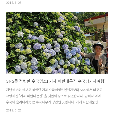
수욕장을 기점으로 거제도 국도 14호선 남부 해안도로를 따라 펼쳐집니
2018. 6. 29.
다. 학동 몽돌해수욕장에서 구조라 방향으로 거제 파란대문집 수국이 있
고, 오른쪽 신선대 방향으로는 거제 유스호스텔 수국길이 나타납니다. 학
동 몽돌해수욕장에서 국도 14호선을 따라 가다보면 아름다운 수국들을
만날수 있습니다. 중간에 있는 신선대 전망대 방향의 진입해도 아름다운
수국길이 펼쳐지고, 곧바로 직진하여 5분(?) 정도 가면 거제 유스호스텔
이 나타납니다. 도로 주변에는 사람키만한 수국들이 활짝피어 찾는 이의
마음을 설레게 합니다..
SNS를 점령한 수국명소! 거제 파란대문집 수국! (거제여행)
지난해부터 해보고 싶었던 거제 수국여행!! 언젠가부터 SNS에서 너무도
유명해진 '거제 파란대문집' 을 첫번째 장소로 찾았습니다. 담벼락 너머
수국이 흘러내리듯 큰 수국나무가 장관인 곳입니다. 거제 파란대문집은
거제시 일운면 양화마을에 위치합니다. 국도 14호선을 따라 구조라 해수
2018. 6. 26.