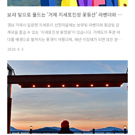
보라 빛으로 물드는 '거제 지세포진성 꽃동산' 라벤더와 수국! 노란 금계국 ( 거제 라벤더 / 거제의 숨은 보석 )
경남 거제시 일운면 지세포리 선창마을에는 보랏빛 라벤더와 황금빛 금
계국을 즐길 수 있는 ‘지세포진성 꽃정원’이 있습니다. 거제도의 푸른 바
다를 배경으로 펼쳐지는 풍경이 아름다워, 매년 이맘때가 되면 많은 분들
이 찾는 곳입니다. 마침, 보랏빛 라벤더가 개화했다는 소식을 접했습니
2026. 6. 5.
다. 제 거주지에서 대략 1시간 30분 거리였지만, 그 풍경이 더 궁금하여,
지방선거일을 맞아 ‘지세포진성 꽃정원’을 찾았습니다. 신성마을은 작은
포구지만, 공영 주차장이 제법 잘 갖춰져 있어 주차는 비교적 수월했습니
다. 주차장을 나오면 지세포진성으로 이어지는 계단이 있습니다. 한 사람
이 겨우 지날 수 있을 만큼 좁은, 전형적인 섬마을의 골목길입니다. 골목
길 끝에는 동백나무 터널이 펼쳐지는데, 터널 속 어둠을 밝히는 공간이 ..