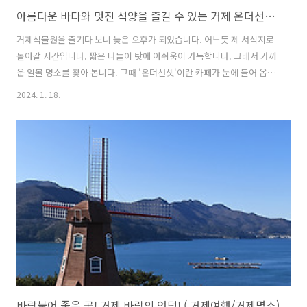
아름다운 바다와 멋진 석양을 즐길 수 있는 거제 온더선셋 카페!( 거제여행/거제일몰 )
거제식물원을 즐기다 보니 늦은 오후가 되었습니다. 어느듯 제 서식지로
돌아갈 시간입니다. 짧은 나들이 탓에 아쉬움이 가득합니다. 그래서 가까
운 일몰 명소를 찾아 봅니다. 그때 '온더선셋'이란 카페가 눈에 들어 옵니
다. 늦은 오후에 걸맞는 이름인데다, 마침 통영 방향의 거제대교 가기 전
2024. 1. 18.
에 위치합니다. 잘되었다 싶어 귀갓길에 잠시 일몰도 즐길 요량으로 '온
더선셋' 카페를 찾았습니다. 바로 카페를 들어가지 않고, 옆 건물을 먼저
찾았습니다. 왜냐구요? 바로 '동백도시락'을 주문하기 위해서 입니다.ㅎ
ㅎ 여기서 주문한 음식은 바로 옆 온더선셋 카페에서 먹을 수 있답니다.
ㅎㅎㅎ 주문한 동백도시락을 들고 카페로 입장했습니다. 1층에서 당연히
1인 1메뉴의 음료를 주문합니다. ㅎㅎ 근데... 카운터 한켠에 있는 '동..
바람불어 좋은 곳! 거제 바람의 언덕! ( 거제여행/거제명소)