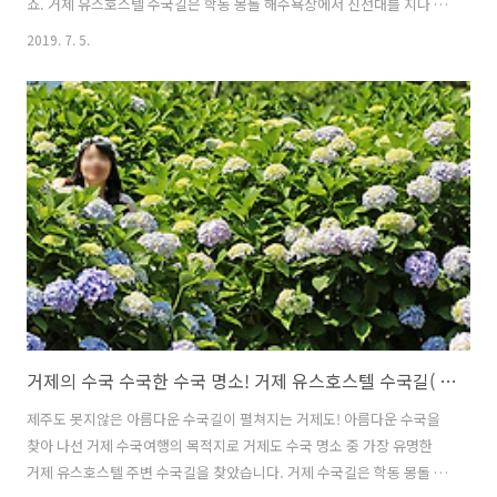
죠. 거제 유스호스텔 수국길은 학동 몽돌 해수욕장에서 신선대를 지나 국
도 14호선 남부 해안도로를 따라가면 있습니다.. 유스호스텔을 중심으로
2019. 7. 5.
좌우 100m 구간에 걸쳐 아름드리 수국들이 활짝피어 있습니다. 도로변
은 갓길이 없어 주차하기 위험하기 때문에 가급적 유스 호스텔 주차장을
이용하는 것이 좋습니다. ▼ 거제유스호스텔 입구!! 썬트리팜 빌리지? 지
난해엔 못 본것 같은데...▼ 붉은 수국과 야자수! 예쁘네요^&^ 탐스럽게
피어난 수국들이 유스호스텔 입구에서 부터 방문객들의 발길을 잡습니
다. 그래서인지 많은 분들께서 수국을 즐기고 있는 모습을 쉽게 볼수 있
습니다..^^..
거제의 수국 수국한 수국 명소! 거제 유스호스텔 수국길( 거제여행 )
제주도 못지않은 아름다운 수국길이 펼쳐지는 거제도! 아름다운 수국을
찾아 나선 거제 수국여행의 목적지로 거제도 수국 명소 중 가장 유명한
거제 유스호스텔 주변 수국길을 찾았습니다. 거제 수국길은 학동 몽돌 해