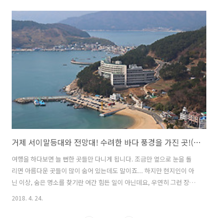
욕장에서 학동몽돌 해수욕장 방향을 가다 보면 길 옆에 짜~잔 하고 나타
납니다. 엉겹결에 파란대문집을 발견하고는 얼른 갓길에 주차를 했습니
다. 마땅한 주차장이 없어 갓길 적당한 곳에 주차를 할 수 밖에 없습니다.
수국 앞에서 많이 기다려야 한다는 이야기를 들었지만, 조금 일찍 움직인
탓에 다행이 사람들은 많지 않았습니다. 파란대문집을 본 순간... '와.. 크
다!!'라는 외마디 소리를 지를뻔 했습니다. 사람 키 보다 훨썬 더 큰 ..
거제 서이말등대와 전망대! 수려한 바다 풍경을 가진 곳!(거제여행)
여행을 하다보면 늘 뻔한 곳들만 다니게 됩니다. 조금만 옆으로 눈을 돌
리면 아름다운 곳들이 많이 숨어 있는데도 말이죠... 하지만 현지인이 아
닌 이상, 숨은 명소를 찾기란 여간 힘든 일이 아닌데요, 우연히 그런 장소
를 알게되었을 때의 기쁨은 매우 클 수 밖에 없습니다. ㅎㅎ 거제를 여행
2018. 4. 24.
하던 중 ‘서이말’이라는 특이한 지명을 알게 되었습니다. 땅 끝의 형국이
마치 ‘쥐의 귀’를 닮았다고 하는 ‘쥐귀끝’이라는 데서 유래된 지명입니다.