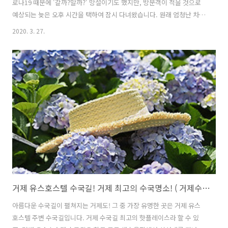
로나19 때문에 '갈까?말까?' 망설이기도 했지만, 방문객이 적을 것으로
예상되는 늦은 오후 시간을 택하여 잠시 다녀왔습니다. 원래 엄청난 차량
행렬 때문에 늘 주차장이 혼잡하지만, 제가 도착할 때에는 곳곳에 빈 곳
2020. 3. 27.
이 보일 정도로 사람들이 적었습니다. '다행이다' 싶은 생각이 들었습니
다. 가파른 언덕을 넘어 공곶이 입구에 들어서면 동백터널이 먼저 맞이
해줍니다. 이른 새벽에 오면 동백꽃이 떨어져 예쁜 모습을 연출한다는
데... 저는 한번도 본적이 없습니다. 언제가는 볼 수 있겠죠? ㅎ 동백꽃을
즐기면서 천천히 공곶이로 내려갑니다...ㅎㅎ ▼ 공곶이로 내려가는 동
백터널 길^^ ▼ 동백터널에서 만나 동백꽃^^ 가장 먼저 공곶이 핫플레이
스를 찾..
거제 유스호스텔 수국길! 거제 최고의 수국명소! ( 거제수국 / 거제명소 )
아름다운 수국길이 펼쳐지는 거제도! 그 중 가장 유명한 곳은 거제 유스
호스텔 주변 수국길입니다. 거제 수국길 최고의 핫플레이스라 할 수 있