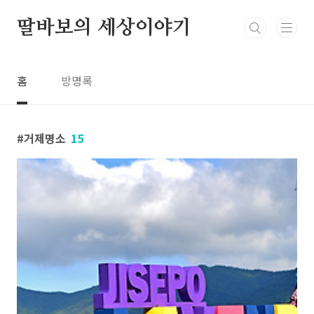
본문 바로가기
딸바보의 세상이야기
홈
방명록
거제명소
15