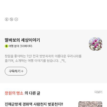
(새창열림)
로그 정보
딸바보의 세상이야기
(새창열림)
여행
분야 크리에이터
창원을 좋아하는 1인! 전국 방방곡곡의 아름다운 우리나라를
즐기며, 소개하는 여행 이야기를 담습니다. _*!!_
구독하기
더보기
창원의 명소
의 다른 글
진해군항제 경화역 사람천지 벚꽃천지!!
글 내용