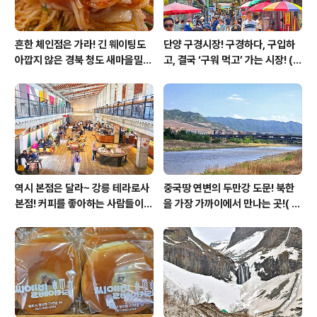
흔한 체인점은 가라! 긴 웨이팅도
단양 구경시장! 구경하다, 구입하
아깝지 않은 경북 청도 새마을밀
고, 결국 ‘구워 먹고’ 가는 시장! (
면!(청도 현지인 맛집 / 청도 가볼
흑마늘누룽지닭강정 / 단빵제빵소
만한 곳 )
/ 단양마늘만두 )
역시 본점은 달라~ 강릉 테라로사
중국땅 연변의 두만강 도문! 북한
본점! 커피를 좋아하는 사람들이
을 가장 가까이에서 만나는 곳!( 백
한번 쯤 들어봤을 이름!( 테라로사
두산여행 / 두만강 공원 )
커피공장 강릉 본점 / 커피박물관 )