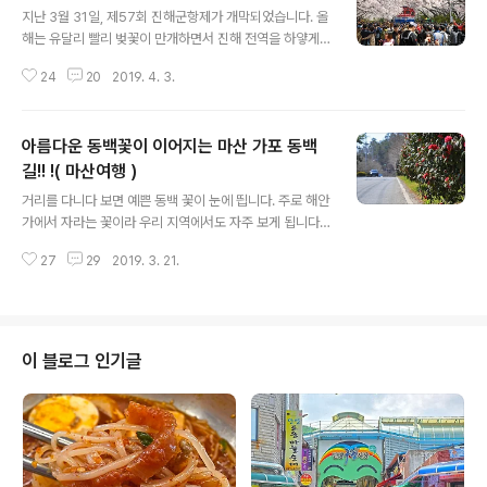
지난 3월 31일, 제57회 진해군항제가 개막되었습니다. 올
해는 유달리 빨리 벚꽃이 만개하면서 진해 전역을 하얗게
물들이고 있습니다. 때문에 축제 개막전부터 많은 인파가
24
20
2019. 4. 3.
몰려들고 있습니다. '난리 벚꽃장'이라는 반갑지 않은 별칭
을 가진 진해 군항제!! 벚꽃 천지 진해의 많고 많은 명소 중
어디를 가볼까 고민하다가 올해는 '경화역'을 찾았습니다.
아름다운 동백꽃이 이어지는 마산 가포 동백
CNN에 소개될 만큼 워낙 유명한 벚꽃 명소인지라 엄청난
인파는 어쩔수가 없습니다. ▼ 경화역 공원 입구 ▼ 경화역
길!! !( 마산여행 )
글 내용
입구부터 길게 늘어서 있는 인파들.... 입구에서 부터 보이
거리를 다니다 보면 예쁜 동백 꽃이 눈에 띕니다. 주로 해안
는 엄청난 인파에 잠시 놀랬지만, 철길로 들어섰습니다. 경
가에서 자라는 꽃이라 우리 지역에서도 자주 보게 됩니다.
화역에는 두 대의 기차가 있습니다. 평소에는 한 대만 있어
특히 올해는 예년에 비해 유난히 더 붉고 아름답게 느껴지
기차전시관 역할을 하죠. 하지만 군항제 기간에는 관람객
27
29
2019. 3. 21.
네요^^ 이미 거제나 통영의 동백꽃 군락지는 붉은 장관을
의 포토죤 역할을 해..
이루고 있을테죠... 마음은 한 달음이지만, 현실은 늘 녹녹
치 않습니다....ㅠㅠ 제가 사는 지역의 동백꽃 군락지를 찾
다가 마산 가포동 동백길이 생각났습니다. 비록 군락지는
아니지만 도로 양쪽으로 길게 늘어서 있는 동백나무가 아
이 블로그 인기글
주 인상적인 곳입니다. 따뜻한 봄 햇볕과 함께 가포 동백길
로 드라이브에 나섰습니다. 도로변에 서있는 동백나무에
활짝핀 붉은 동백꽃이 아름다웠습니다. 예쁜 동백꽃을 즐
기고 싶은데, 차량들이 많은 탓에 주차가 어렵습니다. 그래
서 창원요양병원 4주차장에 잠시 주..