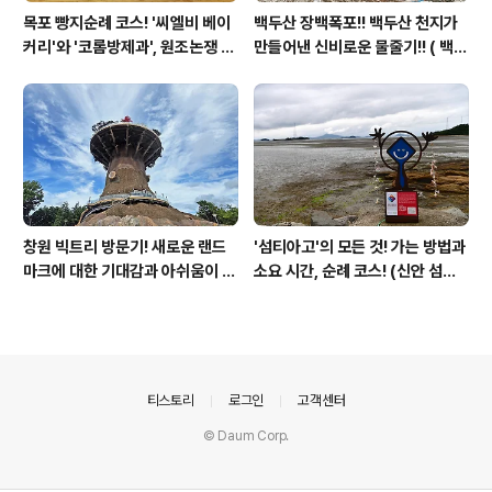
목포 빵지순례 코스! '씨엘비 베이
백두산 장백폭포!! 백두산 천지가
커리'와 '코롬방제과', 원조논쟁 깔
만들어낸 신비로운 물줄기!! ( 백두
끔정리 ( 전국 5대 빵집 / 나혼자
산 비룡폭포 / 백두산 북파코스 )
산다 박나래 빵집 / 목포 젊음의 거
리 )
창원 빅트리 방문기! 새로운 랜드
'섬티아고'의 모든 것! 가는 방법과
마크에 대한 기대감과 아쉬움이 남
소요 시간, 순례 코스! (신안 섬여
는 곳! ( 창원 명소 / 창원 야경명소
행/12사도 순례길)
)
의안내
티스토리
로그인
고객센터
© Daum Corp.