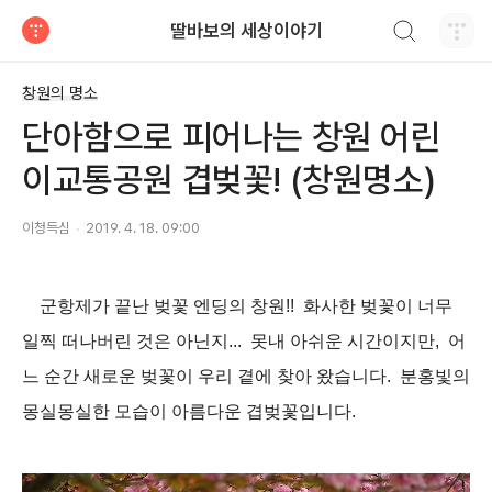
검색하기
딸바보의 세상이야기
티스토리
창원의 명소
단아함으로 피어나는 창원 어린
이교통공원 겹벚꽃! (창원명소)
이청득심
2019. 4. 18. 09:00
군항제가 끝난 벚꽃 엔딩의 창원!! 화사한 벚꽃이 너무
일찍 떠나버린 것은 아닌지... 못내 아쉬운 시간이지만, 어
느 순간 새로운 벚꽃이 우리 곁에 찾아 왔습니다. 분홍빛의
몽실몽실한 모습이 아름다운 겹벚꽃입니다.