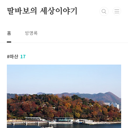
본문 바로가기
딸바보의 세상이야기
홈
방명록
마산
17